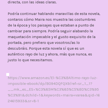
directa, con las ideas claras.
Podría continuar hablando maravillas de esta novela,
contaros cómo Maira nos muestra las costumbres
de la época y los paisajes que estaban a punto de
cambiar para siempre. Podría seguir alabando la
maquetación impecable y el gusto exquisito de la
portada, pero prefiero que vosotros/as lo
descubráis. Porque esta novela sí que es un
auténtico rayo de luz y ahora, más que nunca, es
justo lo que necesitamos.
https://www.amazon.es/El-%C3%BAltimo-rayo-luz-
imposible-ebook/dp/B094DQFQX9/ref=sr_1_1?
__mk_es_ES=%C3%85M%C3%85%C5%BD%C3%95
%C3%91&dchild=1&keywords=maira+varea&qid=16
24615933&sr=8-1