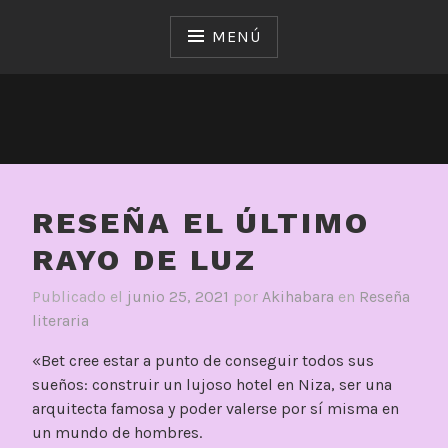
Saltar
al
MENÚ
contenido
RESEÑA EL ÚLTIMO
RAYO DE LUZ
Publicado el
junio 25, 2021
por
Akihabara
en
Reseña
literaria
«Bet cree estar a punto de conseguir todos sus
sueños: construir un lujoso hotel en Niza, ser una
arquitecta famosa y poder valerse por sí misma en
un mundo de hombres.