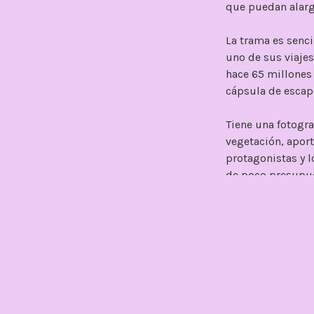
que puedan alarga
La trama es senci
uno de sus viajes,
hace 65 millones d
cápsula de escape
Tiene una fotogra
vegetación, aport
protagonistas y l
de poco presupue
entregan una bue
Es una película e
No pretende redef
cumple de sobra.
una película cort
En resumen: es u