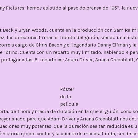
ony Pictures, hemos asistido al pase de prensa de “65”, la nuev
tt Beck y Bryan Woods, cuenta en la producción con Sam Raimi
ez, los directores firman el libreto del guión, siendo una histo
orre a cargo de Chris Bacon y el legendario Danny Elfman y la 
e Totino. Cuenta con un reparto muy limitado, habiendo 4 per
 protagonistas. El reparto es: Adam Driver, Ariana Greenblatt,
Póster
de la
película
orta, de 1 hora y media de duración en la que el guión, conciso
mayor aliado para que Adam Driver y Ariana Greenblatt nos ent
tuaciones muy potentes. Que la duración sea tan reducida es u
 historia quiere contar y la cuenta de manera fluida, sin disc