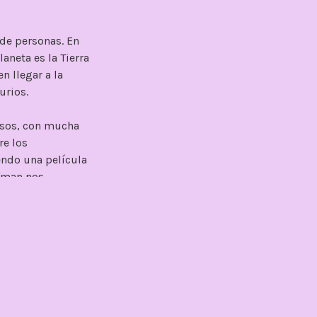
 de personas. En
aneta es la Tierra
n llegar a la
urios.
dosos, con mucha
re los
endo una película
lfman nos
do momento.
es pretensiones.
y en ese aspecto,
as, se agradece
rios. Esa mezcla,