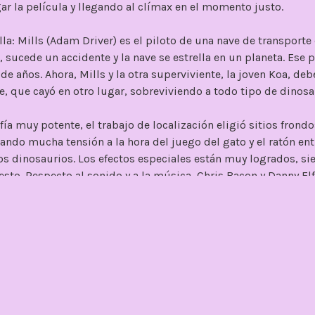
r la película y llegando al clímax en el momento justo.
lla: Mills (Adam Driver) es el piloto de una nave de transporte
 sucede un accidente y la nave se estrella en un planeta. Ese pl
e años. Ahora, Mills y la otra superviviente, la joven Koa, debe
, que cayó en otro lugar, sobreviviendo a todo tipo de dinosa
fía muy potente, el trabajo de localización eligió sitios fron
ando mucha tensión a la hora del juego del gato y el ratón ent
os dinosaurios. Los efectos especiales están muy logrados, si
sto. Respecto al sonido y a la música, Chris Bacon y Danny E
na banda sonora, potente, que te mantiene en tensión en to
ntretenida, con una historia simple fácil de seguir y sin grand
inir el género, simplemente contar una historia y entretener, 
 En tiempos donde las películas suelen durar mínimo dos hor
a en la que la duración sea tan reducida.
na película de acción, con momentos de tensión y con dinosau