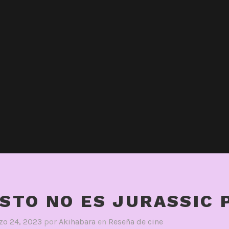
ESTO NO ES JURASSIC 
zo 24, 2023
por
Akihabara
en
Reseña de cine