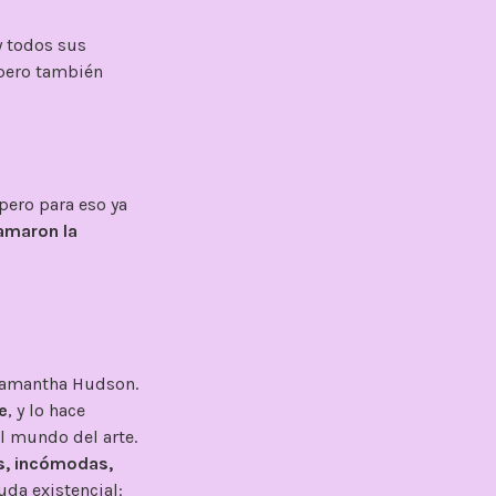
y todos sus
 pero también
pero para eso ya
amaron la
 Samantha Hudson.
e
, y lo hace
el mundo del arte.
es, incómodas,
uda existencial: