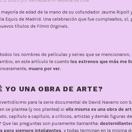
o 5, 2025
por
Akihabara
en
Reseña de cine
 mayoría de edad de la mano de su cofundador Jaume Ripoll 
ala Equis de Madrid. Una celebración que fue cumpleaños, sí,
nuevos títulos de
Filmin Originals
.
todos los nombres de películas y series que se mencionaron, 
ambio, en este artículo te cuento
los estrenos que más me ll
sinceramente,
muero por ver
.
É YO UNA OBRA DE ARTE?
divertidísimo para la serie documental de David Navarro con
en se plantea (y nos plantea) si
ella misma es una obra de art
do, capítulo a capítulo, a críticos, artistas y demás figuras d
a? Que las preguntas son puramente Samantha:
desternillant
s pero siempre inteligentes
, y todas terminan en la misma d