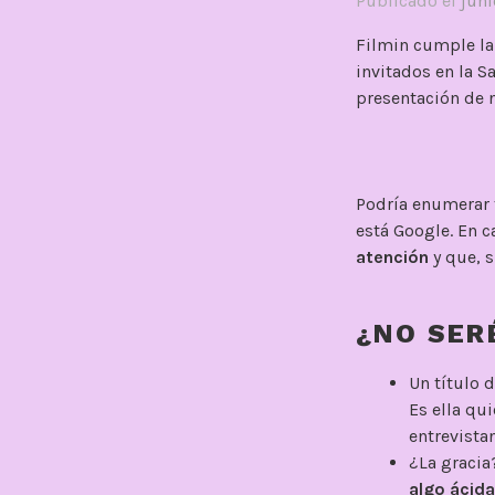
Publicado el
juni
Filmin cumple la
invitados en la S
presentación de 
Podría enumerar 
está Google. En c
atención
y que, 
¿NO SER
Un título 
Es ella qui
entrevistan
¿La graci
algo ácida