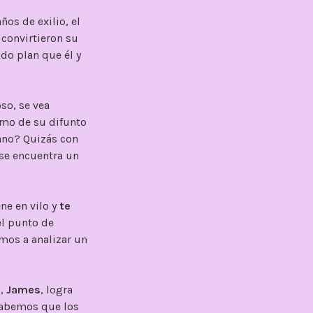
os de exilio, el
convirtieron su
ado plan que él y
so, se vea
imo de su difunto
rano? Quizás con
 se encuentra un
ne en vilo y
te
el punto de
emos a analizar un
o,
James
, logra
 sabemos que los