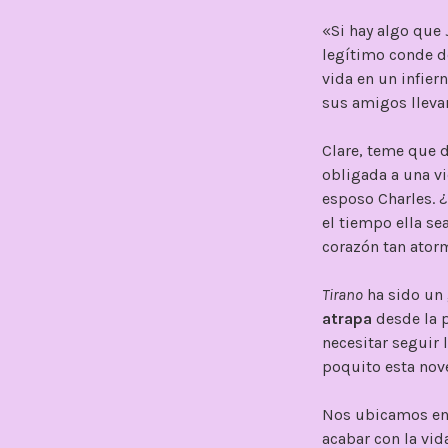
«Si hay algo que
legítimo conde d
vida en un infier
sus amigos llevar
Clare, teme que 
obligada a una v
esposo Charles. 
el tiempo ella se
corazón tan ator
Tirano
ha sido un 
atrapa
desde la p
necesitar seguir 
poquito esta nov
Nos ubicamos e
acabar con la vi