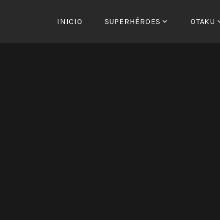
Saltar
al
INICIO
SUPERHÉROES
OTAKU
contenido