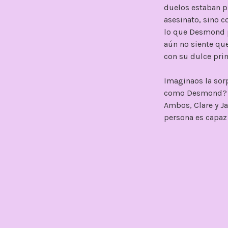
duelos estaban p
asesinato, sino c
lo que Desmond po
aún no siente qu
con su dulce pri
Imaginaos la sorp
como Desmond? ¿L
Ambos, Clare y Ja
persona es capaz
James es un hombr
capitán y amigo. 
que conocen su v
deja caer la más
al lector con el
Respecto a Clare
inteligente
. Me h