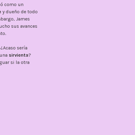
dió como un
e
y dueño de todo
mbargo, James
mucho sus avances
to.
 ¿Acaso sería
 una
sirvienta
?
uar si la otra
 Martel, su
son los únicos
ces, pero cuando
 quien
mantiene
idida, valiente e
ma de llaves, la