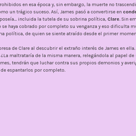
rohibidos en esa época y, sin embargo, la muerte no trascen
omo un trágico suceso. Así, James pasó a convertirse en
cond
seía… incluida la tutela de su sobrina política,
Clare
. Sin e
e se haya cobrado por completo su venganza y eso dificulta 
ma política, de quien se siente atraído desde el primer momen
resa de Clare al descubrir el extraño interés de James en ella.
a maltrataría de la misma manera, relegándola al papel de
mes, tendrán que luchar contra sus propios demonios y averig
 de espantarlos por completo.
e joven, apuesto y fuerte, criado en el mar bajo el mando de
Sin embargo, quienes no se separan de él son Lucien y Max, y 
erdadera naturaleza. Sí,
James puede resultar insufrible
a ve
cara, todo cambia. Es un personaje complejo y, en mi opinión,
 corazón encogido
.
, nos encontramos ante una protagonista femenina
fuerte, dec
a sorprendido gratamente pues, aunque se deja ayuda por la a