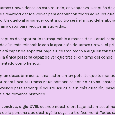
 James Crawn desea en este mundo, es venganza. Después de añ
e Greywood decide volver para acabar con todos aquellos que 
no. Un duelo al amanecer contra su tío será el inicio del elabor
án a cabo para recuperar sus vidas.
después de soportar lo inimaginable a manos de su cruel espo
ida aún más miserable con la aparición de James Crawn, el pr
¿Será capaz de soportar bajo su mismo techo a alguien tan ti
a la única persona capaz de ver que tras el cinismo del conde,
mentado como herido».
gran descubrimiento, una historia muy potente que te mantie
rimera línea. Su trama y sus personajes son
adictivos
, hasta 
leyendo para saber qué ocurre. Así que, sin más dilación, pas
ela de romance histórico.
n
Londres, siglo XVIII
, cuando nuestro protagonista masculin
da de la persona que destruyó la suya: su tío Desmond. Todos