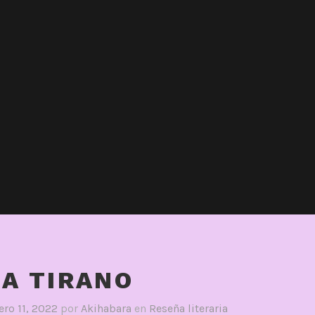
A TIRANO
ero 11, 2022
por
Akihabara
en
Reseña literaria