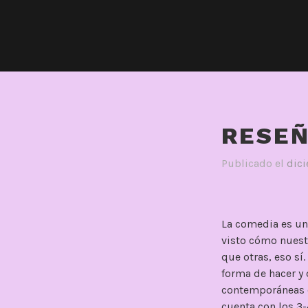
RESEÑ
Publicado el
dic
La comedia es un 
visto cómo nuest
que otras, eso s
forma de hacer y 
contemporáneas e
cuenta con los 3