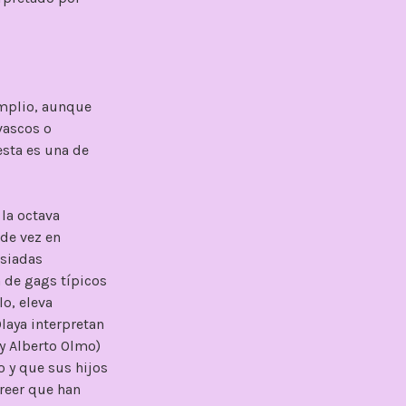
amplio, aunque
vascos o
esta es una de
la octava
 de vez en
asiadas
a de gags típicos
o, eleva
Olaya interpretan
 y Alberto Olmo)
 y que sus hijos
creer que han