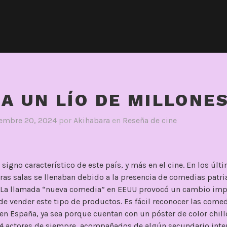
A UN LÍO DE MILLONE
iembre 20, 2024
por
Akihabara
en
Reseña de cine
signo característico de este país, y más en el cine. En los ú
ras salas se llenaban debido a la presencia de comedias patri
í. La llamada “nueva comedia” en EEUU provocó un cambio imp
de vender este tipo de productos. Es fácil reconocer las com
n España, ya sea porque cuentan con un póster de color chil
-4 actores de siempre, acompañados de algún secundario inte