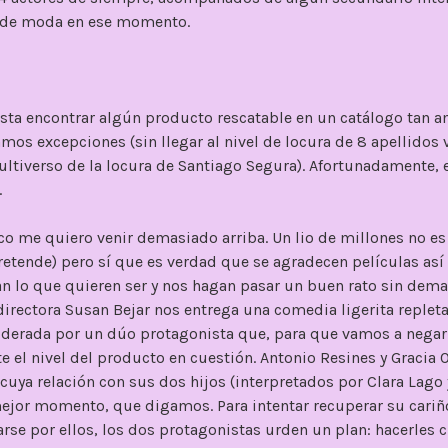
é de moda en ese momento.
esta encontrar algún producto rescatable en un catálogo tan 
os excepciones (sin llegar al nivel de locura de 8 apellidos 
ltiverso de la locura de Santiago Segura). Afortunadamente, 
.
o me quiero venir demasiado arriba. Un lio de millones no es 
pretende) pero sí que es verdad que se agradecen películas así
n lo que quieren ser y nos hagan pasar un buen rato sin dem
directora Susan Bejar nos entrega una comedia ligerita replet
liderada por un dúo protagonista que, para que vamos a negarl
e el nivel del producto en cuestión. Antonio Resines y Gracia 
uya relación con sus dos hijos (interpretados por Clara Lago
mejor momento, que digamos. Para intentar recuperar su cariño
arse por ellos, los dos protagonistas urden un plan: hacerles 