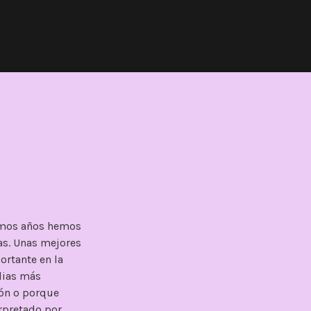
S
ltimos años hemos
as. Unas mejores
ortante en la
edias más
lón o porque
rpretado por