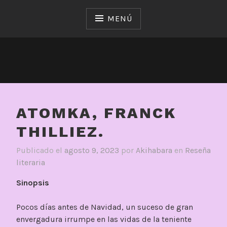
Saltar
al
MENÚ
contenido
ATOMKA, FRANCK
THILLIEZ.
Publicado el
agosto 9, 2023
por
Akihabara
en
Reseña
literaria
Sinopsis
Pocos días antes de Navidad, un suceso de gran
envergadura irrumpe en las vidas de la teniente