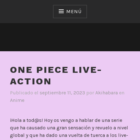
Saltar
al
MENÚ
contenido
ONE PIECE LIVE-
ACTION
Publicado el
septiembre 11, 2023
por
Akihabara
en
Anime
¡Hola a tod@s! Hoy os vengo a hablar de una serie
que ha causado una gran sensación y revuelo a nivel
global y que ha dado una vuelta de tuerca a los live-