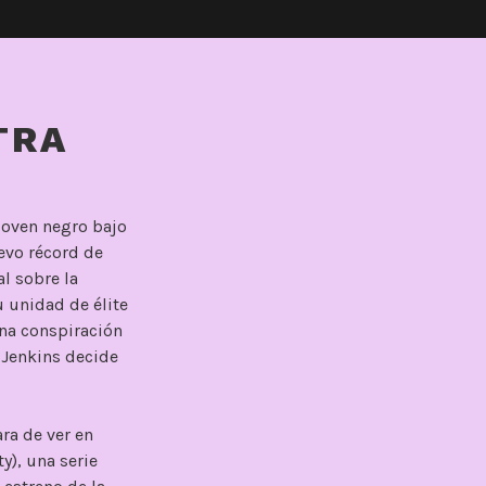
TRA
joven negro bajo
evo récord de
al sobre la
u unidad de élite
una conspiración
 Jenkins decide
ra de ver en
y), una serie