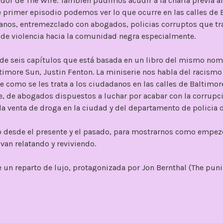
ador de The Wire. También pudimos acudir a la charla previa al
e primer episodio podemos ver lo que ocurre en las calles de 
anos, entremezclado con abogados, policias corruptos que tra
y de violencia hacia la comunidad negra especialmente.
 de seis capítulos que está basada en un libro del mismo nom
timore Sun, Justin Fenton. La miniserie nos habla del racismo
 como se les trata a los ciudadanos en las calles de Baltimo
ie, de abogados dispuestos a luchar por acabar con la corrupci
y la venta de droga en la ciudad y del departamento de policia 
o desde el presente y el pasado, para mostrarnos como empe
 van relatando y reviviendo.
e un reparto de lujo, protagonizada por Jon Bernthal (The puni
ompañado de Jamie Hector (La reina del sur), Josh Charles (La
ki) y un elenco de actores que junto a ellos nos muestran la
iones son brillantes y nos muestran personajes muy distintos 
odo el capítulo.