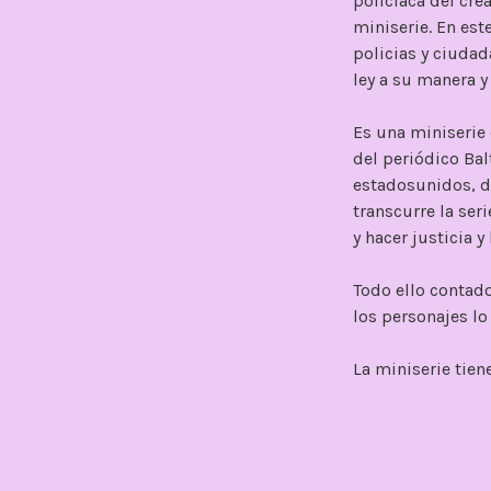
policiaca del cre
miniserie. En est
policias y ciudad
ley a su manera 
Es una miniserie
del periódico Bal
estadosunidos, de
transcurre la ser
y hacer justicia 
Todo ello contad
los personajes lo
La miniserie tien
Imperdonable), ac
Wumni Mosaku (Lo
clara, sus actuac
la talla durante t