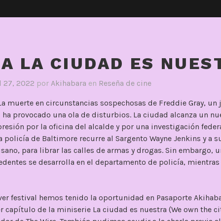
A LA CIUDAD ES NUES
l 27, 2022
por
Akihabara
en
Reseña de cine
 La muerte en circunstancias sospechosas de Freddie Gray, un 
, ha provocado una ola de disturbios. La ciudad alcanza un nu
presión por la oficina del alcalde y por una investigación feder
a policía de Baltimore recurre al Sargento Wayne Jenkins y a s
sano, para librar las calles de armas y drogas. Sin embargo, 
edentes se desarrolla en el departamento de policía, mientras
ver festival hemos tenido la oportunidad en Pasaporte Akihaba
r capítulo de la miniserie La ciudad es nuestra (We own the cit