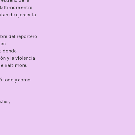
 estreno de la
Baltimore entre
tan de ejercer la
bre del reportero
 en
re donde
ón y la violencia
de Baltimore.
zó todo y como
sher,
 voz más alta),
s cosas de forma
entre si, que dan