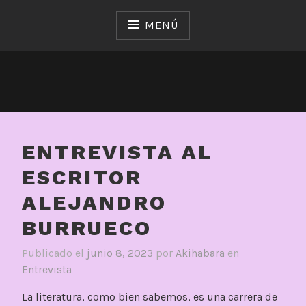
Saltar
al
MENÚ
contenido
ENTREVISTA AL
ESCRITOR
ALEJANDRO
BURRUECO
Publicado el
junio 8, 2023
por
Akihabara
en
Entrevista
La literatura, como bien sabemos, es una carrera de