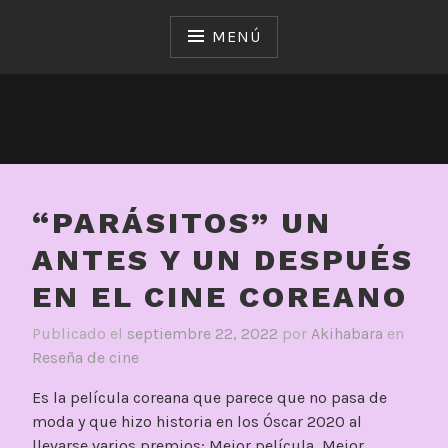
Saltar
al
MENÚ
contenido
“PARÁSITOS” UN
ANTES Y UN DESPUÉS
EN EL CINE COREANO
Publicado el
septiembre 22, 2022
por
Akihabara
en
Reseña de cine
Es la película coreana que parece que no pasa de
moda y que hizo historia en los Óscar 2020 al
llevarse varios premios: Mejor película, Mejor