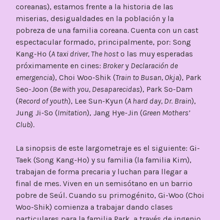
coreanas), estamos frente a la historia de las
miserias, desigualdades en la población y la
pobreza de una familia coreana. Cuenta con un cast
espectacular formado, principalmente, por: Song
Kang-Ho (
A taxi driver, The host
o las muy esperadas
próximamente en cines:
Broker
y
Declaración de
emergencia
), Choi Woo-Shik (
Train to Busan, Okja
), Park
Seo-Joon (
Be with you, Desaparecidas
), Park So-Dam
(
Record of youth
), Lee Sun-Kyun (
A hard day, Dr. Brain
),
Jung Ji-So (
Imitation
), Jang Hye-Jin (
Green Mothers’
Club
).
La sinopsis de este largometraje es el siguiente: Gi-
Taek (Song Kang-Ho) y su familia (la familia Kim),
trabajan de forma precaria y luchan para llegar a
final de mes. Viven en un semisótano en un barrio
pobre de Seúl. Cuando su primogénito, Gi-Woo (Choi
Woo-Shik) comienza a trabajar dando clases
particulares para la familia Park, a través de ingenio