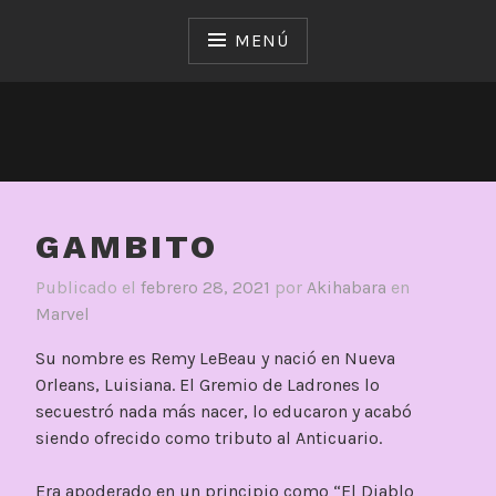
Saltar
al
MENÚ
contenido
GAMBITO
Publicado el
febrero 28, 2021
por
Akihabara
en
Marvel
Su nombre es Remy LeBeau y nació en Nueva
Orleans, Luisiana. El Gremio de Ladrones lo
secuestró nada más nacer, lo educaron y acabó
siendo ofrecido como tributo al Anticuario.
Era apoderado en un principio como “El Diablo