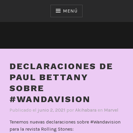
Saltar
al
MENÚ
contenido
DECLARACIONES DE
PAUL BETTANY
SOBRE
#WANDAVISION
Publicado el
junio 2, 2021
por
Akihabara
en
Marvel
Tenemos nuevas declaraciones sobre #Wandavision
para la revista Rolling Stones: