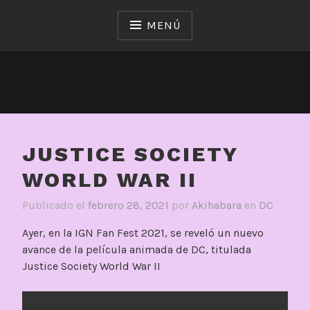
Saltar
al
MENÚ
contenido
JUSTICE SOCIETY
WORLD WAR II
Publicado el
febrero 28, 2021
por
Akihabara
en
DC
Ayer, en la IGN Fan Fest 2021, se reveló un nuevo
avance de la película animada de DC, titulada
Justice Society World War II