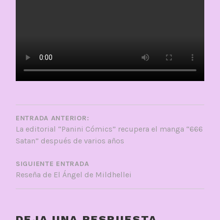
NAVEGACIÓN
DE
ENTRADA ANTERIOR:
La editorial “Panini Cómics” recupera el manga “666
ENTRADAS
Satan” después de varios años
SIGUIENTE ENTRADA
Reseña de El Ángel de Mildhellei
DEJA UNA RESPUESTA