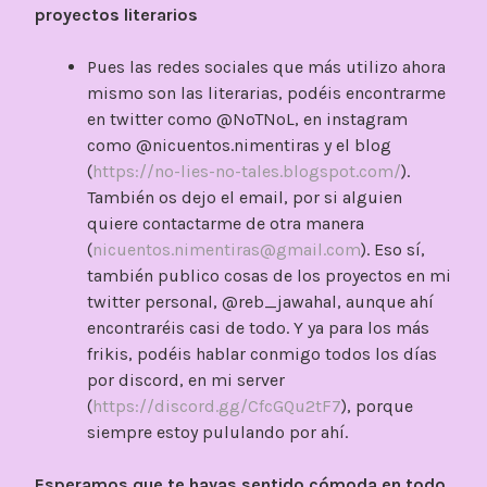
proyectos literarios
Pues las redes sociales que más utilizo ahora
mismo son las literarias, podéis encontrarme
en twitter como @NoTNoL, en instagram
como @nicuentos.nimentiras y el blog
(
https://no-lies-no-tales.blogspot.com/
).
También os dejo el email, por si alguien
quiere contactarme de otra manera
(
nicuentos.nimentiras@gmail.com
). Eso sí,
también publico cosas de los proyectos en mi
twitter personal, @reb_jawahal, aunque ahí
encontraréis casi de todo. Y ya para los más
frikis, podéis hablar conmigo todos los días
por discord, en mi server
(
https://discord.gg/CfcGQu2tF7
), porque
siempre estoy pululando por ahí.
Esperamos que te hayas sentido cómoda en todo