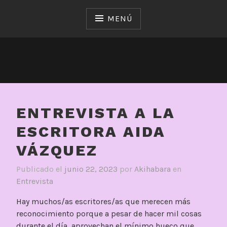
Saltar
al
MENÚ
contenido
ENTREVISTA A LA
ESCRITORA AIDA
VÁZQUEZ
Publicado el
junio 22, 2023
por
Akihabara
en
Entrevista
Hay muchos/as escritores/as que merecen más
reconocimiento porque a pesar de hacer mil cosas
durante el día, aprovechan el mínimo hueco que