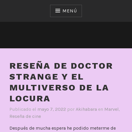
Saltar
al
MENÚ
contenido
RESEÑA DE DOCTOR
STRANGE Y EL
MULTIVERSO DE LA
LOCURA
Publicado el
mayo 7, 2022
por
Akihabara
en
Marvel
,
Reseña de cine
Después de mucha espera he podido meterme de