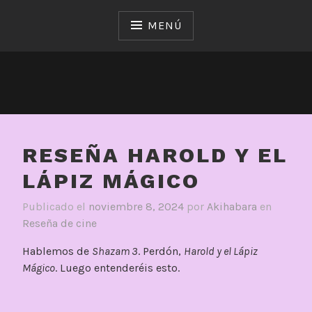
Saltar
al
MENÚ
contenido
RESEÑA HAROLD Y EL
LÁPIZ MÁGICO
Publicado el
noviembre 8, 2024
por
Akihabara
en
Reseña de cine
Hablemos de
Shazam 3
. Perdón,
Harold y el Lápiz
Mágico
. Luego entenderéis esto.