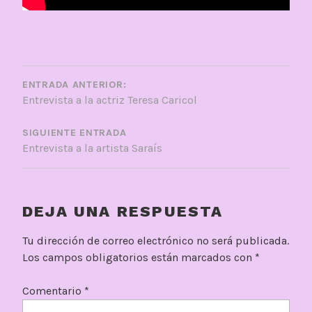
NAVEGACIÓN
DE
ENTRADA ANTERIOR:
Entrevista a la actriz Teresa Caricol
ENTRADAS
SIGUIENTE ENTRADA
Entrevista a la artista Saraís
DEJA UNA RESPUESTA
Tu dirección de correo electrónico no será publicada.
Los campos obligatorios están marcados con
*
Comentario
*