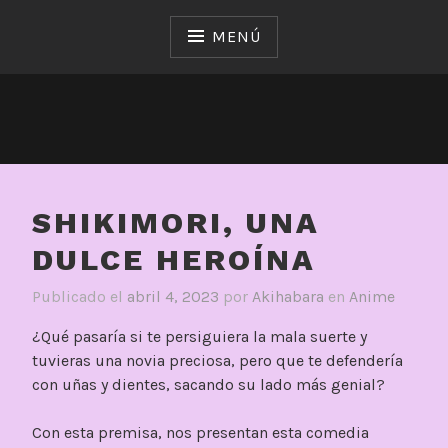
Saltar
al
MENÚ
contenido
SHIKIMORI, UNA
DULCE HEROÍNA
Publicado el
abril 4, 2023
por
Akihabara
en
Anime
¿Qué pasaría si te persiguiera la mala suerte y
tuvieras una novia preciosa, pero que te defendería
con uñas y dientes, sacando su lado más genial?
Con esta premisa, nos presentan esta comedia