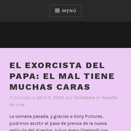
Saltar
al
MENÚ
contenido
EL EXORCISTA DEL
PAPA: EL MAL TIENE
MUCHAS CARAS
Publicado el
abril 5, 2023
por
Akihabara
en
Reseña
de cine
La semana pasada, y gracias a Sony Pictures,
pudimos asistir al pase de prensa de la nueva
película del director Julius Avery (
Overlord
) con