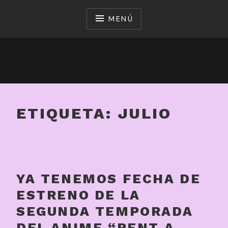
Saltar
al
MENÚ
contenido
ETIQUETA:
JULIO
YA TENEMOS FECHA DE
ESTRENO DE LA
SEGUNDA TEMPORADA
DEL ANIME “RENT A