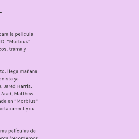
.
ara la película
ID, “Morbius”.
cos, trama y
eto, llega mañana
onista ya
 Jared Harris,
i Arad, Matthew
sada en “Morbius”
ertainment y su
ras películas de
larga (recordemos