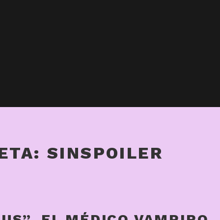
ETA:
SINSPOILER
US”, EL MÉDICO VAMPIRO