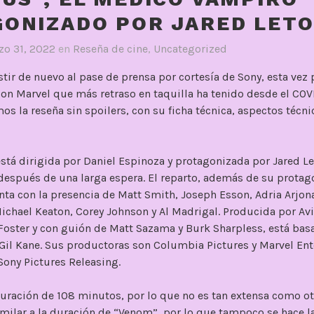
ONIZADO POR JARED LETO
zo 31, 2022
en
Reseña de cine
,
Uncategorized
ir de nuevo al pase de prensa por cortesía de Sony, esta vez p
con Marvel que más retraso en taquilla ha tenido desde el COV
os la reseña sin spoilers, con su ficha técnica, aspectos técni
está dirigida por Daniel Espinoza y protagonizada por Jared L
después de una larga espera. El reparto, además de su protag
a con la presencia de Matt Smith, Joseph Esson, Adria Arjona,
Michael Keaton, Corey Johnson y Al Madrigal. Producida por Av
Foster y con guión de Matt Sazama y Burk Sharpless, está ba
Gil Kane. Sus productoras son Columbia Pictures y Marvel Ent
Sony Pictures Releasing.
uración de 108 minutos, por lo que no es tan extensa como ot
imilar a la duración de “Venom”, por lo que tampoco se hace 