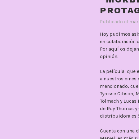
PROTAG
Publicado el
mar
Hoy pudimos asist
en colaboración 
Por aquí os dejam
opinión.
La película, que 
a nuestros cines 
mencionado, cuent
Tyresse Gibson, 
Tolmach y Lucas 
de Roy Thomas y 
distribuidora es 
Cuenta con una d
Marvel, es más s