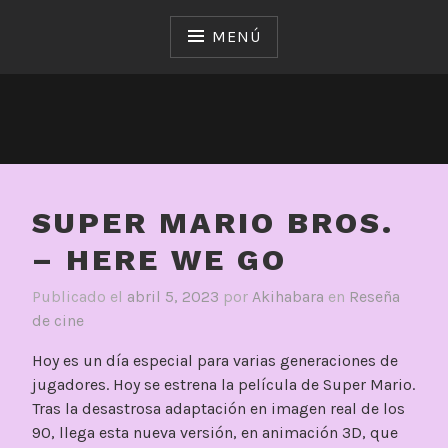
Saltar
al
MENÚ
contenido
SUPER MARIO BROS.
– HERE WE GO
Publicado el
abril 5, 2023
por
Akihabara
en
Reseña
de cine
Hoy es un día especial para varias generaciones de
jugadores. Hoy se estrena la película de Super Mario.
Tras la desastrosa adaptación en imagen real de los
90, llega esta nueva versión, en animación 3D, que