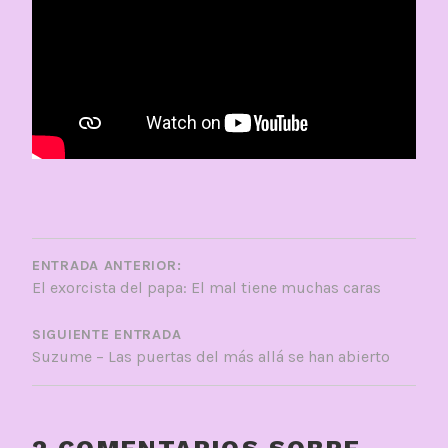
NAVEGACIÓN
DE
ENTRADA ANTERIOR:
El exorcista del papa: El mal tiene muchas caras
ENTRADAS
SIGUIENTE ENTRADA
Suzume – Las puertas del más allá se han abierto