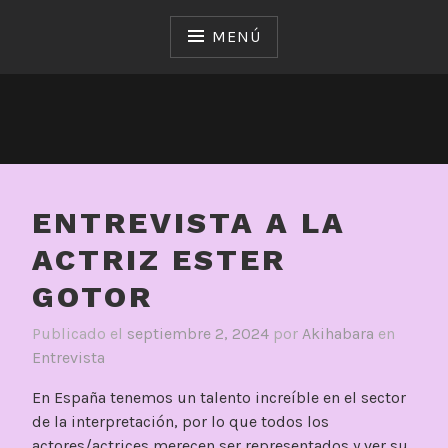
Saltar
al
MENÚ
contenido
ENTREVISTA A LA
ACTRIZ ESTER
GOTOR
Publicado el
septiembre 2, 2024
por
Akihabara
en
Entrevista
En España tenemos un talento increíble en el sector
de la interpretación, por lo que todos los
actores/actrices merecen ser representados y ver su