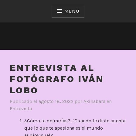
Saltar
al
MENÚ
contenido
ENTREVISTA AL
FOTÓGRAFO IVÁN
LOBO
Publicado el
agosto 18, 2022
por
Akihabara
en
Entrevista
¿Cómo te definirías? ¿Cuando te diste cuenta
que lo que te apasiona es el mundo
audiovisual?