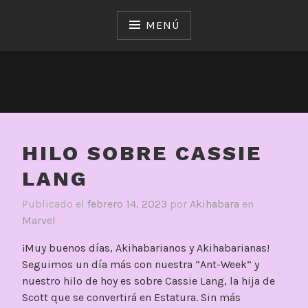
Saltar
al
MENÚ
contenido
HILO SOBRE CASSIE
LANG
Publicado el
febrero 14, 2023
por
Akihabara
en
Marvel
¡Muy buenos días, Akihabarianos y Akihabarianas!
Seguimos un día más con nuestra “Ant-Week” y
nuestro hilo de hoy es sobre Cassie Lang, la hija de
Scott que se convertirá en Estatura. Sin más