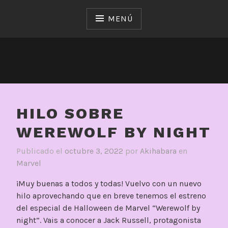
Saltar
al
MENÚ
contenido
HILO SOBRE
WEREWOLF BY NIGHT
Publicado el
octubre 3, 2022
por
Akihabara
en
Marvel
¡Muy buenas a todos y todas! Vuelvo con un nuevo
hilo aprovechando que en breve tenemos el estreno
del especial de Halloween de Marvel “Werewolf by
night”. Vais a conocer a Jack Russell, protagonista