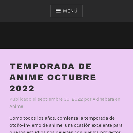
Saltar
al
MENÚ
contenido
TEMPORADA DE
ANIME OCTUBRE
2022
Publicado el
septiembre 30, 2022
por
Akihabara
en
Anime
Como todos los años, comienza la temporada de
otoño-invierno de anime, una ocasión excelente para
que los estudios nos deleiten con nuevos proyectos