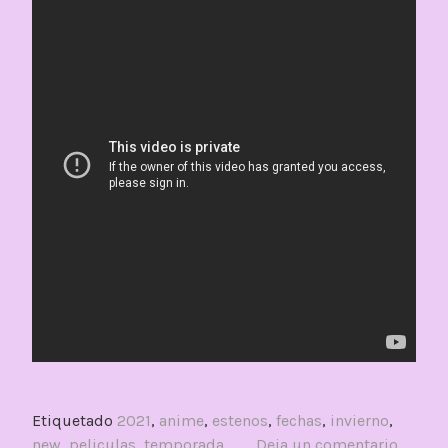
Etiquetado
2021
,
anime
,
estenos
,
fechas
,
invierno
,
new
,
peliculas
,
temporada
Deja un comentario