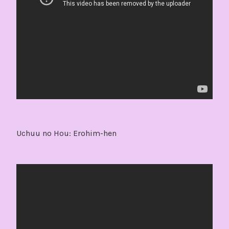
Uchuu no Hou: Erohim-hen