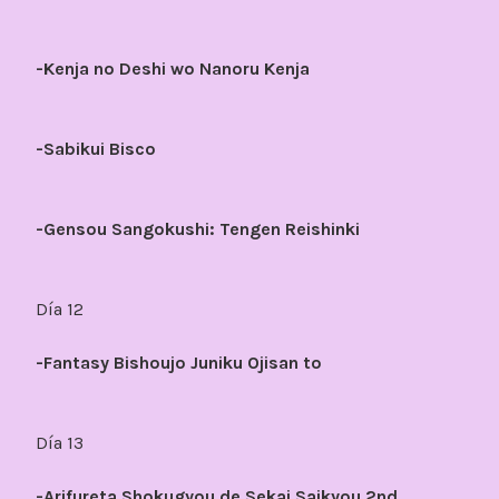
-Kenja no Deshi wo Nanoru Kenja
-Sabikui Bisco
-Gensou Sangokushi: Tengen Reishinki
Día 12
-Fantasy Bishoujo Juniku Ojisan to
Día 13
-Arifureta Shokugyou de Sekai Saikyou 2nd